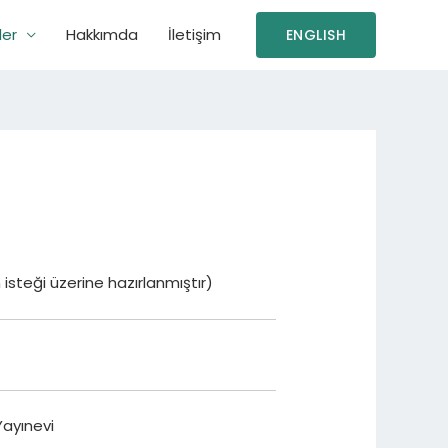
ler
Hakkımda
İletişim
ENGLISH
’nin isteği üzerine hazırlanmıştır)
Yayınevi